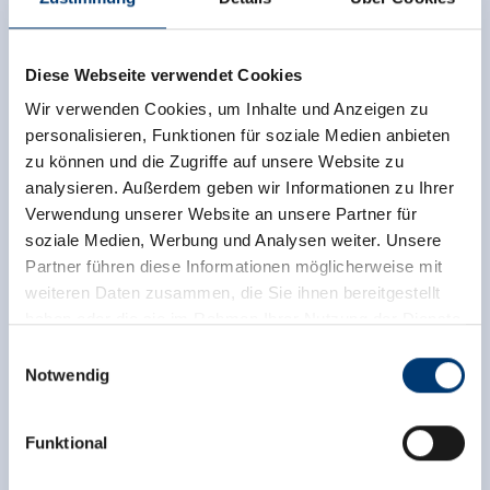
Diese Webseite verwendet Cookies
Wir verwenden Cookies, um Inhalte und Anzeigen zu
personalisieren, Funktionen für soziale Medien anbieten
zu können und die Zugriffe auf unsere Website zu
analysieren. Außerdem geben wir Informationen zu Ihrer
Verwendung unserer Website an unsere Partner für
soziale Medien, Werbung und Analysen weiter. Unsere
Partner führen diese Informationen möglicherweise mit
weiteren Daten zusammen, die Sie ihnen bereitgestellt
haben oder die sie im Rahmen Ihrer Nutzung der Dienste
gesammelt haben.
Einwilligungsauswahl
Notwendig
Medieninhaber & Herausgeber:
Zeller Bergbahnen Zillertal GmbH & Co KG
Funktional
Rohr 23// A-6280 Zell am Ziller
Tel: +43 5282 7165// info@zillertalarena.com