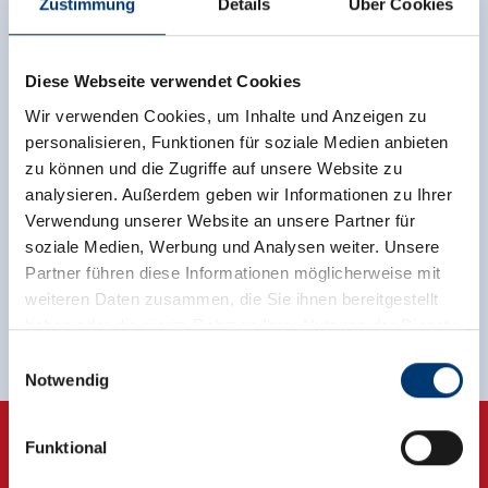
Zustimmung
Details
Über Cookies
Zurück zur Übersicht
Diese Webseite verwendet Cookies
Wir verwenden Cookies, um Inhalte und Anzeigen zu
personalisieren, Funktionen für soziale Medien anbieten
zu können und die Zugriffe auf unsere Website zu
analysieren. Außerdem geben wir Informationen zu Ihrer
Jetzt für den newsletter
Verwendung unserer Website an unsere Partner für
anmelden!
soziale Medien, Werbung und Analysen weiter. Unsere
Partner führen diese Informationen möglicherweise mit
weiteren Daten zusammen, die Sie ihnen bereitgestellt
Anmelden
haben oder die sie im Rahmen Ihrer Nutzung der Dienste
gesammelt haben.
Einwilligungsauswahl
Notwendig
Medieninhaber & Herausgeber:
Zeller Bergbahnen Zillertal GmbH & Co KG
Funktional
Rohr 23// A-6280 Zell am Ziller
Tel: +43 5282 7165// info@zillertalarena.com