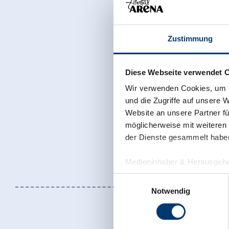
Zustimmung
Diese Webseite verwendet 
Wir verwenden Cookies, um I
und die Zugriffe auf unsere 
Website an unsere Partner fü
möglicherweise mit weiteren
der Dienste gesammelt habe
Medieninhaber & Herausgebe
Zeller Bergbahnen Zillert
Einwilligungsauswahl
Rohr 23// A-6280 Zell am Zill
Notwendig
Tel: +43 5282 7165// info@zi
www.zillertalarena.com