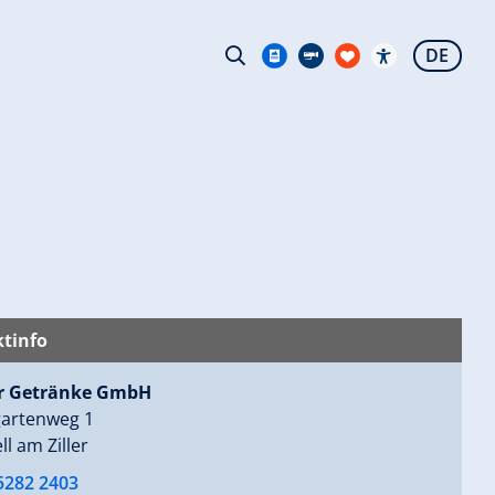
DE
tinfo
r Getränke GmbH
artenweg 1
ll am Ziller
5282 2403