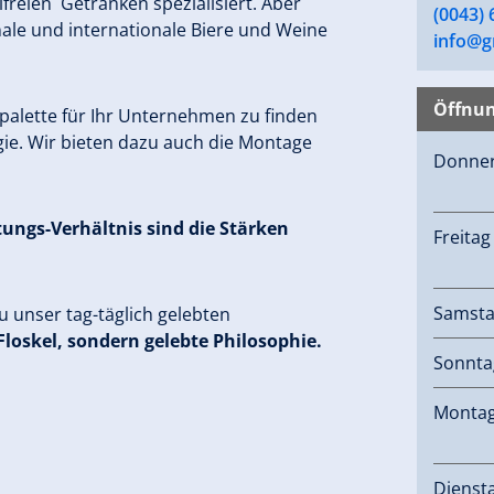
freien Getränken spezialisiert. Aber
(0043)
nale und internationale Biere und Weine
info@g
Öffnun
tpalette für Ihr Unternehmen zu finden
ie. Wir bieten dazu auch die Montage
Donne
tungs-Verhältnis sind die Stärken
Freitag
Samst
u unser tag-täglich gelebten
 Floskel, sondern gelebte Philosophie.
Sonnta
Monta
Dienst