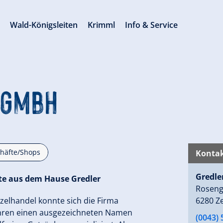
s
Wald-Königsleiten
Krimml
Info & Service
 GmbH
häfte/Shops
Kontak
Gredle
te aus dem Hause
Gredler
Roseng
zelhandel konnte sich die Firma
6280 Ze
Jahren einen ausgezeichneten Namen
(0043) 