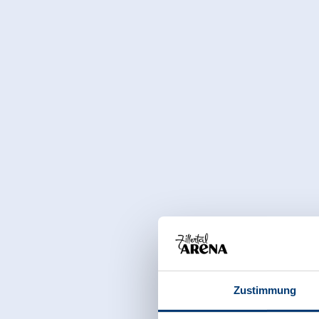
auch gerne mal die Lenkung und unterrichtet Sie, wie ge
drehen wir aber auch wieder die Runden hinunter, bei B
"Achterbahnfahrt". Wir können mitten in Königsleiten 
Richtung Krimmler Wasserfälle, um dann unten Nahe W
Video und wenn nötig das Taxi zurück sind bei
VIP-para
Zustimmung