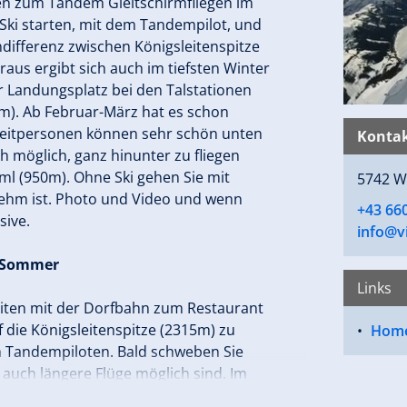
lpen zum Tandem Gleitschirmfliegen im
 Ski starten, mit dem Tandempilot, und
differenz zwischen Königsleitenspitze
aus ergibt sich auch im tiefsten Winter
der Landungsplatz bei den Talstationen
). Ab Februar-März hat es schon
gleitpersonen können sehr schön unten
Kontak
ch möglich, ganz hinunter zu fliegen
l (950m). Ohne Ski gehen Sie mit
5742 W
nehm ist. Photo und Video und wenn
+43 66
sive.
info@v
m Sommer
Links
iten mit der Dorfbahn zum Restaurant
f die Königsleitenspitze (2315m) zu
Hom
 Tandempiloten. Bald schweben Sie
 auch längere Flüge möglich sind. Im
frei wie ein Adler und der Pilot übergibt