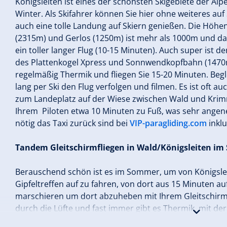
Königsleiten ist eines der schönsten Skigebiete der A
Winter. Als Skifahrer können Sie hier ohne weiteres auf
auch eine tolle Landung auf Skiern genießen. Die Höhen
(2315m) und Gerlos (1250m) ist mehr als 1000m und dar
ein toller langer Flug (10-15 Minuten). Auch super ist 
des Plattenkogel Xpress und Sonnwendkopfbahn (1470m
regelmäßig Thermik und fliegen Sie 15-20 Minuten. Be
lang per Ski den Flug verfolgen und filmen. Es ist oft au
zum Landeplatz auf der Wiese zwischen Wald und Krimm
Ihrem Piloten etwa 10 Minuten zu Fuß, was sehr ange
nötig das Taxi zurück sind bei
VIP-paragliding.com
inklu
Tandem Gleitschirmfliegen in Wald/Königsleiten i
Berauschend schön ist es im Sommer, um von Königsle
Gipfeltreffen auf zu fahren, von dort aus 15 Minuten au
marschieren um dort abzuheben mit Ihrem Gleitschirm
durch die Lüfte und fast immer gibt es Thermik, mit der
Prinzip geht es eher hinauf als hinunter! Man fühlt sich 