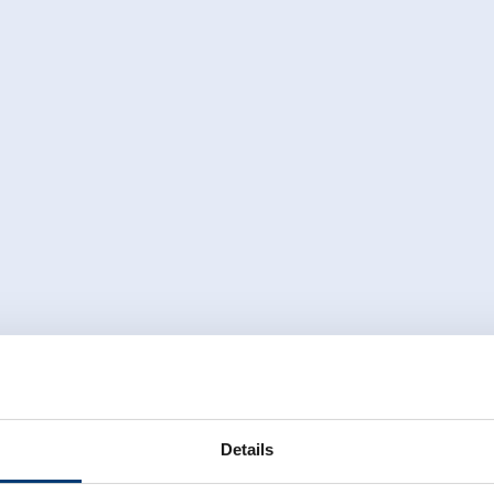
flogen wird. So wie es Ihr Wunsch ist,
edarf auch als wilde aber sichere
landen oder auch die Runde erweitern
ald im Pinzgau zu landen. Photo und
gliding.com
inklusive.
Details