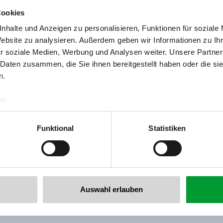
Cookies
nhalte und Anzeigen zu personalisieren, Funktionen für soziale
Website zu analysieren. Außerdem geben wir Informationen zu I
r soziale Medien, Werbung und Analysen weiter. Unsere Partner
 Daten zusammen, die Sie ihnen bereitgestellt haben oder die s
Zurück zur Übersicht
n.
r:
al GmbH & Co KG
er
Funktional
Statistiken
llertalarena.com
 newsletter anmelden!
Auswahl erlauben