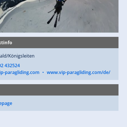
tinfo
ald/Königsleiten
02 432524
ip-paragliding.com
•
www.vip-paragliding.com/de/
epage