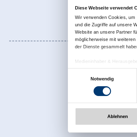
Diese Webseite verwendet 
Wir verwenden Cookies, um I
und die Zugriffe auf unsere 
Website an unsere Partner fü
möglicherweise mit weiteren
der Dienste gesammelt habe
Medieninhaber & Herausgebe
Zeller Bergbahnen Zillert
Einwilligungsauswahl
Rohr 23// A-6280 Zell am Zill
Notwendig
Tel: +43 5282 7165// info@zi
www.zillertalarena.com
Jetzt für den
Ablehnen