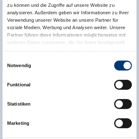
zu können und die Zugriffe auf unsere Website zu
analysieren. Außerdem geben wir Informationen zu Ihrer
Verwendung unserer Website an unsere Partner für
soziale Medien, Werbung und Analysen weiter. Unsere
Partner führen diese Informationen möglicherweise mit
weiteren Daten zusammen, die Sie ihnen bereitgestellt
haben oder die sie im Rahmen Ihrer Nutzung der Dienste
gesammelt haben.
Einwilligungsauswahl
Notwendig
Medieninhaber & Herausgeber:
Zurück zur Übersicht
Zeller Bergbahnen Zillertal GmbH & Co KG
Funktional
Rohr 23// A-6280 Zell am Ziller
Tel: +43 5282 7165// info@zillertalarena.com
www.zillertalarena.com
Statistiken
Jetzt für den newsletter
anmelden!
Marketing