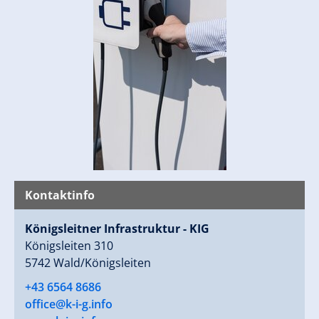
Link zur Homepage:
https://www.k-i-
g.info/de/infrastrukturgebaeude/parken
Kontaktinfo
Königsleitner Infrastruktur - KIG
Königsleiten 310
5742 Wald/Königsleiten
+43 6564 8686
office@k-i-g.info