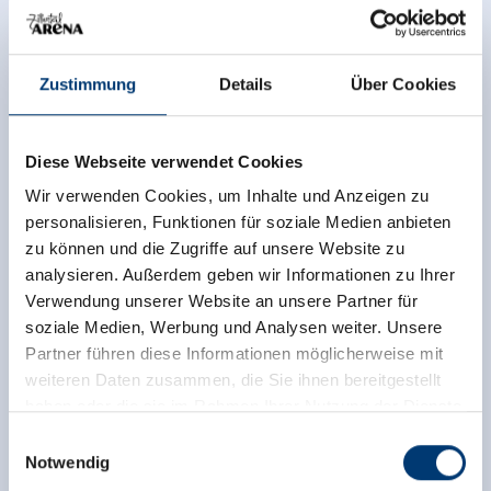
Zustimmung
Details
Über Cookies
Diese Webseite verwendet Cookies
Wir verwenden Cookies, um Inhalte und Anzeigen zu
personalisieren, Funktionen für soziale Medien anbieten
Zurück zur Übersicht
zu können und die Zugriffe auf unsere Website zu
analysieren. Außerdem geben wir Informationen zu Ihrer
Verwendung unserer Website an unsere Partner für
soziale Medien, Werbung und Analysen weiter. Unsere
Partner führen diese Informationen möglicherweise mit
Jetzt für den newsletter
weiteren Daten zusammen, die Sie ihnen bereitgestellt
anmelden!
haben oder die sie im Rahmen Ihrer Nutzung der Dienste
gesammelt haben.
Einwilligungsauswahl
Notwendig
Anmelden
Medieninhaber & Herausgeber: