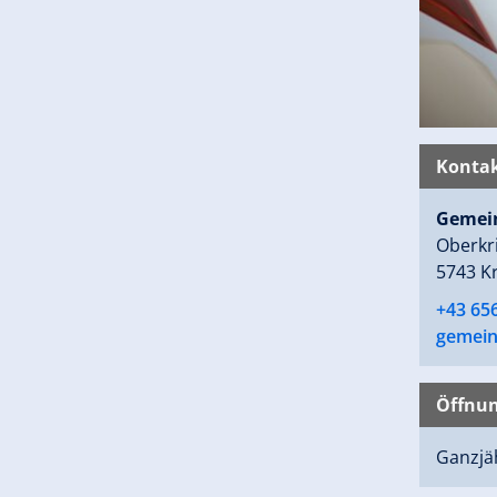
Kontak
Gemei
Oberkr
5743 K
+43 65
gemein
Öffnun
Ganzjäh