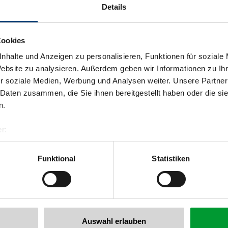
Details
Cookies
nhalte und Anzeigen zu personalisieren, Funktionen für soziale
Website zu analysieren. Außerdem geben wir Informationen zu I
r soziale Medien, Werbung und Analysen weiter. Unsere Partner
 Daten zusammen, die Sie ihnen bereitgestellt haben oder die s
n.
Zurück zur Übersicht
r:
al GmbH & Co KG
er
Funktional
Statistiken
llertalarena.com
 newsletter anmelden!
Auswahl erlauben