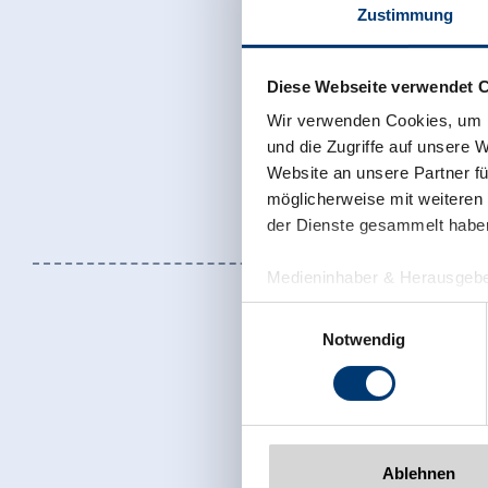
Zustimmung
Diese Webseite verwendet 
Wir verwenden Cookies, um I
und die Zugriffe auf unsere 
Website an unsere Partner fü
möglicherweise mit weiteren
der Dienste gesammelt habe
Medieninhaber & Herausgebe
Zeller Bergbahnen Zillert
Einwilligungsauswahl
Rohr 23// A-6280 Zell am Zill
Notwendig
Tel: +43 5282 7165// info@zi
www.zillertalarena.com
Jetzt für den
Ablehnen