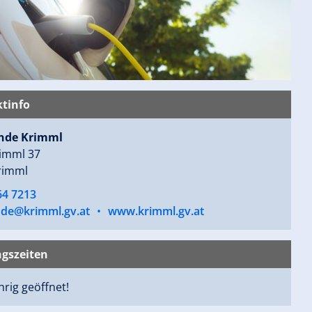
tinfo
nde Krimml
imml 37
rimml
64 7213
de@krimml.gv.at
•
www.krimml.gv.at
gszeiten
rig geöffnet!