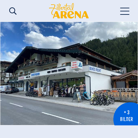
+ 3
BILDER