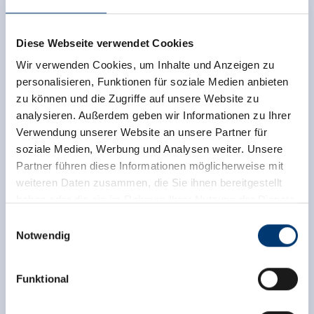
Diese Webseite verwendet Cookies
Wir verwenden Cookies, um Inhalte und Anzeigen zu
personalisieren, Funktionen für soziale Medien anbieten
zu können und die Zugriffe auf unsere Website zu
analysieren. Außerdem geben wir Informationen zu Ihrer
Verwendung unserer Website an unsere Partner für
soziale Medien, Werbung und Analysen weiter. Unsere
Partner führen diese Informationen möglicherweise mit
weiteren Daten zusammen, die Sie ihnen bereitgestellt
haben oder die sie im Rahmen Ihrer Nutzung der Dienste
gesammelt haben.
Einwilligungsauswahl
Notwendig
Medieninhaber & Herausgeber:
Zeller Bergbahnen Zillertal GmbH & Co KG
Funktional
Rohr 23// A-6280 Zell am Ziller
Tel: +43 5282 7165// info@zillertalarena.com