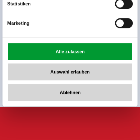
www.zillertalarena.com
Statistiken
Zurück zur Übersicht
Marketing
Jetzt für den newsletter
Alle zulassen
anmelden!
Auswahl erlauben
Anmelden
Ablehnen