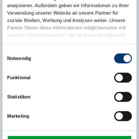
analysieren. Außerdem geben wir Informationen zu Ihrer
Verwendung unserer Website an unsere Partner für
soziale Medien, Werbung und Analysen weiter. Unsere
Partner führen diese Informationen möglicherweise mit
weiteren Daten zusammen, die Sie ihnen bereitgestellt
haben oder die sie im Rahmen Ihrer Nutzung der Dienste
gesammelt haben.
Einwilligungsauswahl
Notwendig
Zurück zur Übersicht
Medieninhaber & Herausgeber:
Zeller Bergbahnen Zillertal GmbH & Co KG
Funktional
Rohr 23// A-6280 Zell am Ziller
Tel: +43 5282 7165// info@zillertalarena.com
www.zillertalarena.com
Statistiken
Jetzt für den newsletter
anmelden!
Marketing
Anmelden