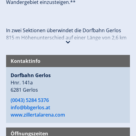
Wandergebiet einzusteigen.**
In zwei Sektionen überwindet die Dorfbahn Gerlos
815 m Höhenunterschied auf einer Länge von 2,6 km
– der Gast erreicht in nur 8 Minuten den Gerloser
Vorkogel und befindet sich im Herzen der Zillertal
Arena.
Kontaktinfo
Zillertal Arena: Größtes Skigebiet im Zillertal mit 52
Dorfbahn Gerlos
Bahnen und Liften und 150 Pistenkilometern.
Hnr. 141a
Liftverbund der Skigebiete Zell am Ziller, Gerlos,
6281 Gerlos
Königsleiten/Wald und Hochkrimml/Gerlosplatte.
(0043) 5284 5376
info@bbgerlos.at
www.zillertalarena.com
Öffnungszeiten