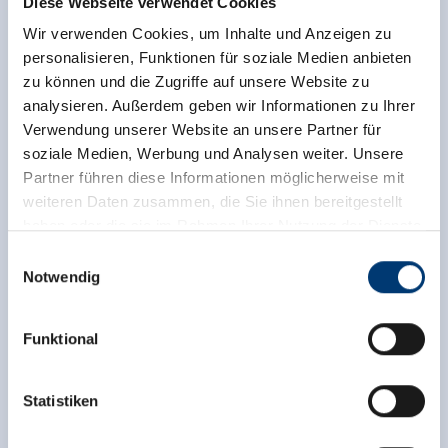
Diese Webseite verwendet Cookies
Wir verwenden Cookies, um Inhalte und Anzeigen zu
personalisieren, Funktionen für soziale Medien anbieten
zu können und die Zugriffe auf unsere Website zu
analysieren. Außerdem geben wir Informationen zu Ihrer
Verwendung unserer Website an unsere Partner für
soziale Medien, Werbung und Analysen weiter. Unsere
Partner führen diese Informationen möglicherweise mit
weiteren Daten zusammen, die Sie ihnen bereitgestellt
haben oder die sie im Rahmen Ihrer Nutzung der Dienste
gesammelt haben.
Einwilligungsauswahl
Notwendig
Medieninhaber & Herausgeber:
Zeller Bergbahnen Zillertal GmbH & Co KG
Funktional
Rohr 23// A-6280 Zell am Ziller
Zurück zur Übersicht
Tel: +43 5282 7165// info@zillertalarena.com
www.zillertalarena.com
Statistiken