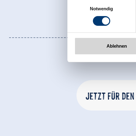
Einwilligungsauswahl
Rohr 23// A-6280 Zell am Zill
Notwendig
Tel: +43 5282 7165// info@zi
www.zillertalarena.com
Ablehnen
Jetzt für den