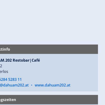
tinfo
M.202 Restobar|Café
02
erlos
5284 5283 11
s@dahuam202.at
•
www.dahuam202.at
gszeiten