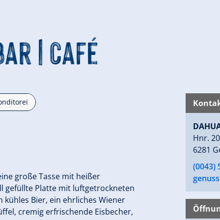
bar|Café
nditorei
Kontak
DAHUA
Hnr. 2
6281 G
(0043) 
eine große Tasse mit heißer
genus
 gefüllte Platte mit luftgetrockneten
 kühles Bier, ein ehrliches Wiener
Öffnun
üffel, cremig erfrischende Eisbecher,