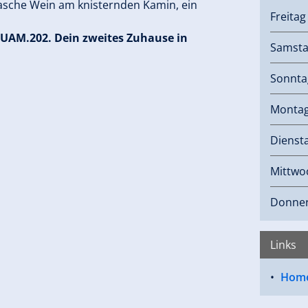
lasche Wein am knisternden Kamin, ein
Freita
AHUAM.202. Dein zweites Zuhause in
Samst
Sonnta
Monta
Dienst
Mittwo
Donner
Links
Hom