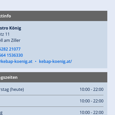
tinfo
istro König
tz 11
ll am Ziller
 5282 21077
 664 1536330
@kebap-koenig.at
•
kebap-koenig.at/
gszeiten
rstag
(heute)
10:00 - 22:00
10:00 - 22:00
ag
10:00 - 22:00