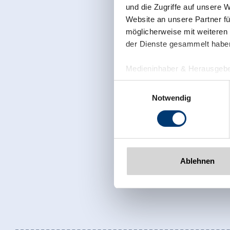
und die Zugriffe auf unsere 
Website an unsere Partner fü
möglicherweise mit weiteren
der Dienste gesammelt habe
Medieninhaber & Herausgebe
Zeller Bergbahnen Zillert
Einwilligungsauswahl
Rohr 23// A-6280 Zell am Zill
Notwendig
Tel: +43 5282 7165// info@zi
www.zillertalarena.com
Ablehnen