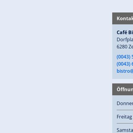
Kontak
Café B
Dorfpla
6280 Ze
(0043)
(0043)
bistro
Öffnun
Donne
Freitag
Samst