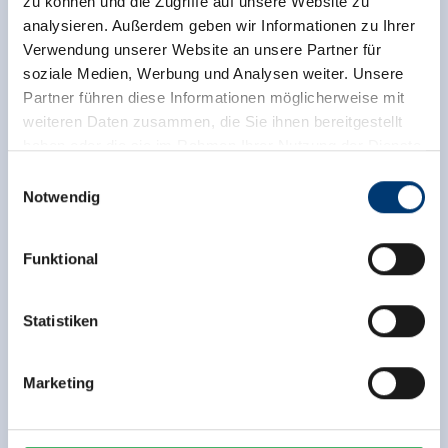
zu können und die Zugriffe auf unsere Website zu
analysieren. Außerdem geben wir Informationen zu Ihrer
Verwendung unserer Website an unsere Partner für
soziale Medien, Werbung und Analysen weiter. Unsere
Partner führen diese Informationen möglicherweise mit
weiteren Daten zusammen, die Sie ihnen bereitgestellt
haben oder die sie im Rahmen Ihrer Nutzung der Dienste
gesammelt haben.
Einwilligungsauswahl
Notwendig
Zurück zur Übersicht
Medieninhaber & Herausgeber:
Zeller Bergbahnen Zillertal GmbH & Co KG
Funktional
Rohr 23// A-6280 Zell am Ziller
Tel: +43 5282 7165// info@zillertalarena.com
www.zillertalarena.com
Statistiken
Jetzt für den newsletter
anmelden!
Marketing
Anmelden