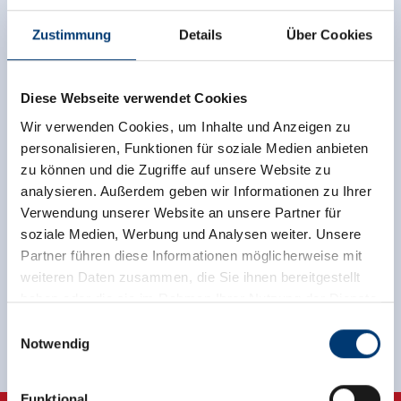
Zustimmung
Details
Über Cookies
Diese Webseite verwendet Cookies
Zurück zur Übersicht
Wir verwenden Cookies, um Inhalte und Anzeigen zu
personalisieren, Funktionen für soziale Medien anbieten
zu können und die Zugriffe auf unsere Website zu
analysieren. Außerdem geben wir Informationen zu Ihrer
Verwendung unserer Website an unsere Partner für
Jetzt für den newsletter
soziale Medien, Werbung und Analysen weiter. Unsere
Partner führen diese Informationen möglicherweise mit
anmelden!
weiteren Daten zusammen, die Sie ihnen bereitgestellt
haben oder die sie im Rahmen Ihrer Nutzung der Dienste
Anmelden
gesammelt haben.
Einwilligungsauswahl
Notwendig
Medieninhaber & Herausgeber:
Zeller Bergbahnen Zillertal GmbH & Co KG
Funktional