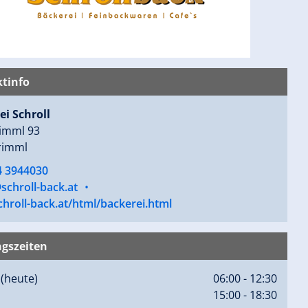
tinfo
ei Schroll
imml 93
rimml
4 3944030
schroll-back.at
•
hroll-back.at/html/backerei.html
gszeiten
g
(heute)
06:00 - 12:30
15:00 - 18:30