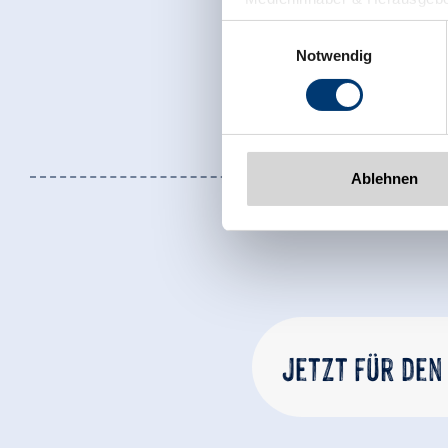
Zeller Bergbahnen Zillert
Einwilligungsauswahl
Rohr 23// A-6280 Zell am Zill
Notwendig
Tel: +43 5282 7165// info@zi
www.zillertalarena.com
Ablehnen
Jetzt für den