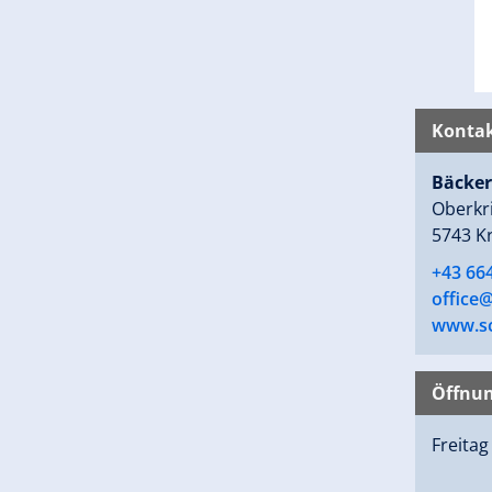
Kontak
Bäcker
Oberkr
5743 K
+43 66
office@
www.sc
Öffnun
Freita