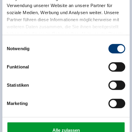
Verwendung unserer Website an unsere Partner für
soziale Medien, Werbung und Analysen weiter. Unsere
Partner führen diese Informationen möglicherweise mit
weiteren Daten zusammen, die Sie ihnen bereitgestellt
haben oder die sie im Rahmen Ihrer Nutzung der Dienste
gesammelt haben.
Einwilligungsauswahl
Zurück zur Übersicht
Notwendig
Medieninhaber & Herausgeber:
Zeller Bergbahnen Zillertal GmbH & Co KG
Funktional
Rohr 23// A-6280 Zell am Ziller
Tel: +43 5282 7165// info@zillertalarena.com
Jetzt für den newsletter
www.zillertalarena.com
Statistiken
anmelden!
Marketing
Anmelden
Alle zulassen