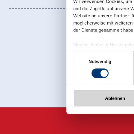
Wir verwenden Cookies, um I
und die Zugriffe auf unsere 
Website an unsere Partner fü
möglicherweise mit weiteren
der Dienste gesammelt habe
Medieninhaber & Herausgebe
Zeller Bergbahnen Zillert
Einwilligungsauswahl
Rohr 23// A-6280 Zell am Zill
Notwendig
Jetzt für den
Tel: +43 5282 7165// info@zi
www.zillertalarena.com
Ablehnen