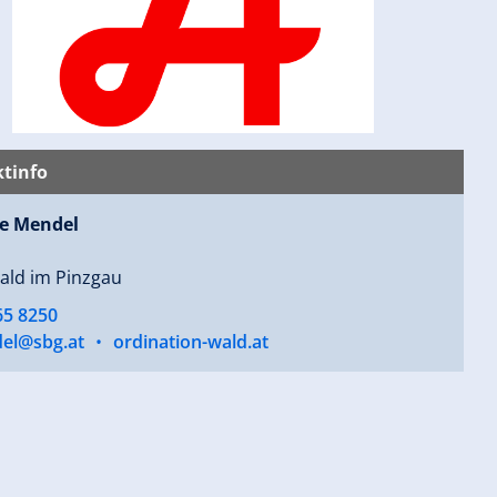
tinfo
e Mendel
ald im Pinzgau
65 8250
el@sbg.at
•
ordination-wald.at