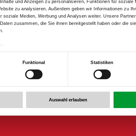
nhalte und Anzeigen zu personalisieren, Funktionen für soziale
Zurück zur Übersicht
Website zu analysieren. Außerdem geben wir Informationen zu I
r soziale Medien, Werbung und Analysen weiter. Unsere Partner
 Daten zusammen, die Sie ihnen bereitgestellt haben oder die s
n.
r:
al GmbH & Co KG
er
Funktional
Statistiken
 newsletter anmelden!
llertalarena.com
Auswahl erlauben