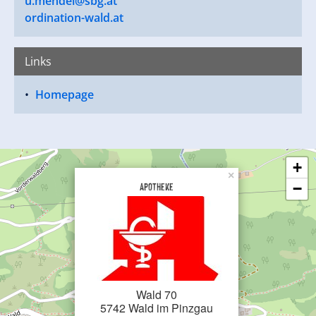
u.mendel@sbg.at
ordination-wald.at
Links
Homepage
+
×
Apotheke
−
Wald 70
5742 Wald im Pinzgau