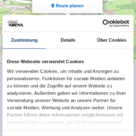
Route planen
Zustimmung
Details
Über Cookies
Diese Webseite verwendet Cookies
| Map data ©
contributors
Leaflet
OpenStreetMap
Wir verwenden Cookies, um Inhalte und Anzeigen zu
personalisieren, Funktionen für soziale Medien anbieten
Zurück zur Übersicht
zu können und die Zugriffe auf unsere Website zu
analysieren. Außerdem geben wir Informationen zu Ihrer
Verwendung unserer Website an unsere Partner für
soziale Medien, Werbung und Analysen weiter. Unsere
Partner führen diese Informationen möglicherweise mit
Jetzt für den newsletter
weiteren Daten zusammen, die Sie ihnen bereitgestellt
anmelden!
haben oder die sie im Rahmen Ihrer Nutzung der Dienste