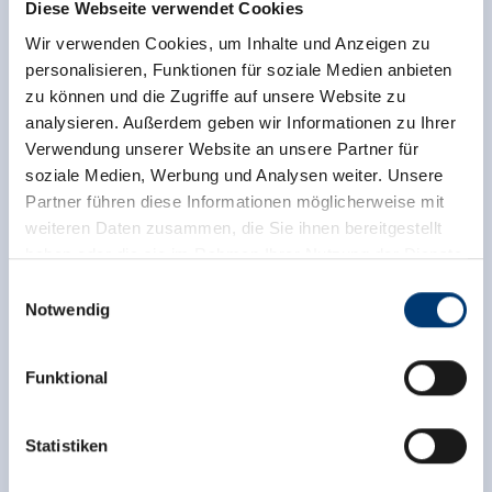
Diese Webseite verwendet Cookies
Wir verwenden Cookies, um Inhalte und Anzeigen zu
personalisieren, Funktionen für soziale Medien anbieten
zu können und die Zugriffe auf unsere Website zu
analysieren. Außerdem geben wir Informationen zu Ihrer
Verwendung unserer Website an unsere Partner für
soziale Medien, Werbung und Analysen weiter. Unsere
Partner führen diese Informationen möglicherweise mit
weiteren Daten zusammen, die Sie ihnen bereitgestellt
haben oder die sie im Rahmen Ihrer Nutzung der Dienste
gesammelt haben.
Einwilligungsauswahl
Notwendig
Medieninhaber & Herausgeber:
Zeller Bergbahnen Zillertal GmbH & Co KG
Funktional
Rohr 23// A-6280 Zell am Ziller
Tel: +43 5282 7165// info@zillertalarena.com
Zurück zur Übersicht
www.zillertalarena.com
Statistiken