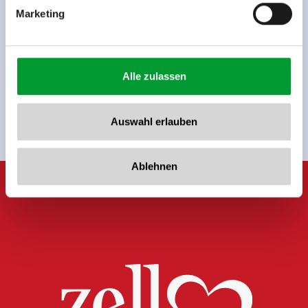
Marketing
Jetzt für den newsletter
anmelden!
Alle zulassen
Anmelden
Auswahl erlauben
Ablehnen