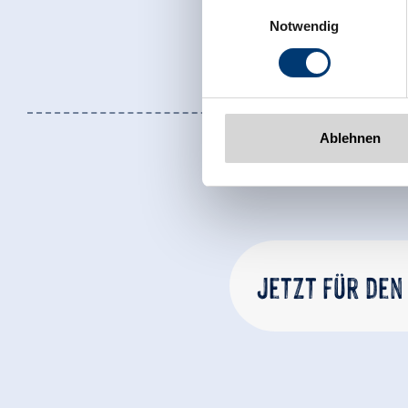
Einwilligungsauswahl
Rohr 23// A-6280 Zell am Zill
Notwendig
Tel: +43 5282 7165// info@zi
www.zillertalarena.com
Ablehnen
Jetzt für den