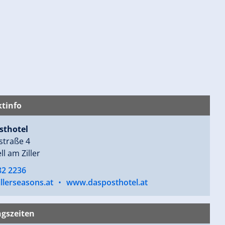
tinfo
sthotel
straße 4
ll am Ziller
82 2236
llerseasons.at
•
www.dasposthotel.at
gszeiten