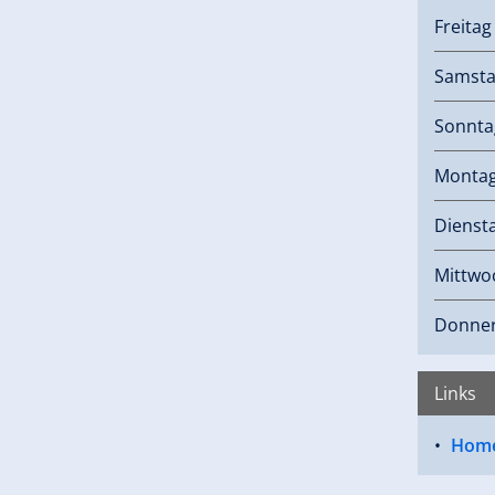
Freita
Samst
Sonnta
Monta
Dienst
Mittwo
Donner
Links
Hom