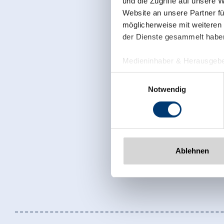
und die Zugriffe auf unsere 
Website an unsere Partner fü
möglicherweise mit weiteren
der Dienste gesammelt habe
Medieninhaber & Herausgebe
Zeller Bergbahnen Zillert
Einwilligungsauswahl
Rohr 23// A-6280 Zell am Zill
Notwendig
Tel: +43 5282 7165// info@zi
www.zillertalarena.com
Ablehnen