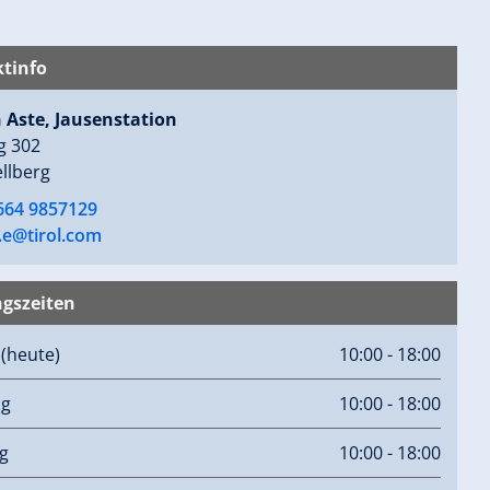
tinfo
 Aste, Jausenstation
g 302
llberg
 664 9857129
.e@tirol.com
gszeiten
g
(heute)
10:00 - 18:00
ag
10:00 - 18:00
g
10:00 - 18:00