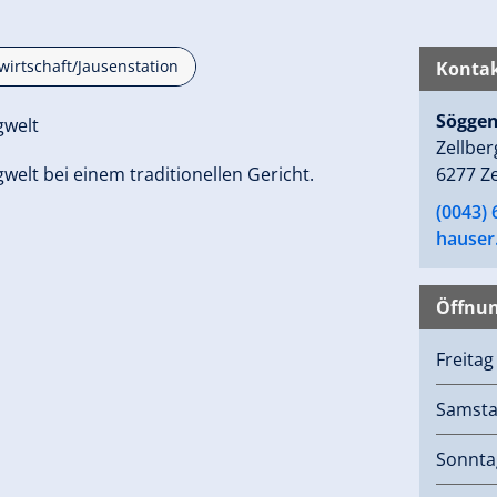
irtschaft/Jausenstation
Kontak
Söggen
gwelt
Zellber
gwelt bei einem traditionellen Gericht.
6277 Ze
(0043)
hauser
Öffnun
Freita
Samst
Sonnta