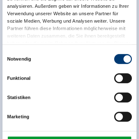
analysieren. Außerdem geben wir Informationen zu Ihrer
Verwendung unserer Website an unsere Partner für
soziale Medien, Werbung und Analysen weiter. Unsere
Partner führen diese Informationen möglicherweise mit
weiteren Daten zusammen, die Sie ihnen bereitgestellt
haben oder die sie im Rahmen Ihrer Nutzung der Dienste
gesammelt haben.
Einwilligungsauswahl
Notwendig
Zurück zur Übersicht
Medieninhaber & Herausgeber:
Zeller Bergbahnen Zillertal GmbH & Co KG
Funktional
Rohr 23// A-6280 Zell am Ziller
Tel: +43 5282 7165// info@zillertalarena.com
www.zillertalarena.com
Statistiken
Jetzt für den newsletter
anmelden!
Marketing
Anmelden