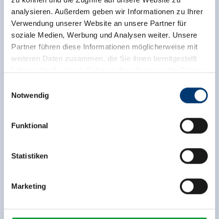
analysieren. Außerdem geben wir Informationen zu Ihrer
Verwendung unserer Website an unsere Partner für
soziale Medien, Werbung und Analysen weiter. Unsere
Partner führen diese Informationen möglicherweise mit
weiteren Daten zusammen, die Sie ihnen bereitgestellt
haben oder die sie im Rahmen Ihrer Nutzung der Dienste
gesammelt haben.
Einwilligungsauswahl
Notwendig
Zurück zur Übersicht
Medieninhaber & Herausgeber:
Zeller Bergbahnen Zillertal GmbH & Co KG
Funktional
Rohr 23// A-6280 Zell am Ziller
Tel: +43 5282 7165// info@zillertalarena.com
www.zillertalarena.com
Statistiken
Jetzt für den newsletter
anmelden!
Marketing
Anmelden