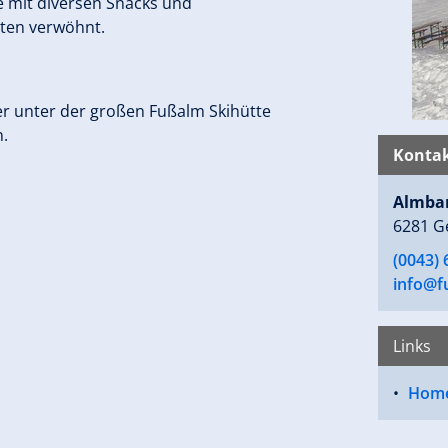
e mit diversen Snacks und
ten verwöhnt.
ter unter der großen Fußalm Skihütte
n.
Kontak
Almba
6281 G
(0043)
info@f
Links
Hom