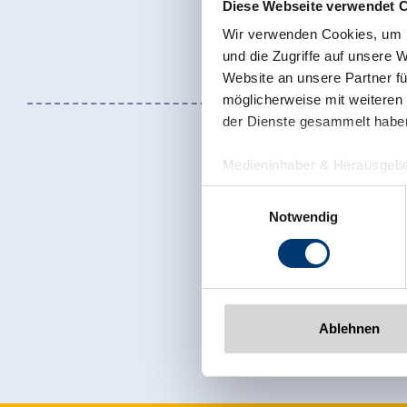
Diese Webseite verwendet 
Wir verwenden Cookies, um I
und die Zugriffe auf unsere 
Website an unsere Partner fü
möglicherweise mit weiteren
der Dienste gesammelt habe
Medieninhaber & Herausgebe
Zeller Bergbahnen Zillert
Einwilligungsauswahl
Rohr 23// A-6280 Zell am Zill
Notwendig
Tel: +43 5282 7165// info@zi
www.zillertalarena.com
Jetzt für den
Ablehnen