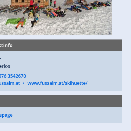
tinfo
r
erlos
 676 3542670
ussalm.at
•
www.fussalm.at/skihuette/
epage