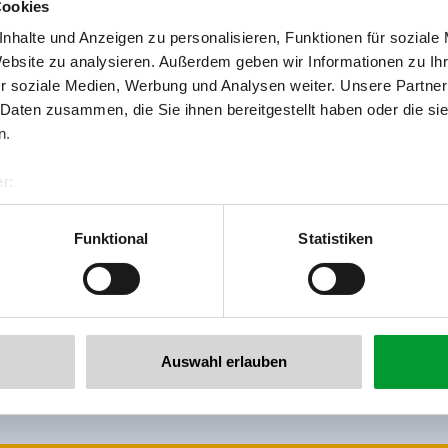
Cookies
nhalte und Anzeigen zu personalisieren, Funktionen für soziale
Website zu analysieren. Außerdem geben wir Informationen zu I
r soziale Medien, Werbung und Analysen weiter. Unsere Partner
 Daten zusammen, die Sie ihnen bereitgestellt haben oder die s
Zurück zur Übersicht
n.
r:
al GmbH & Co KG
er
Funktional
Statistiken
llertalarena.com
 newsletter anmelden!
Auswahl erlauben