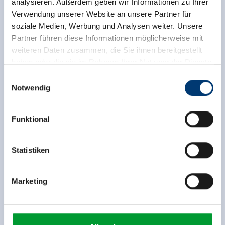
analysieren. Außerdem geben wir Informationen zu Ihrer
Verwendung unserer Website an unsere Partner für
soziale Medien, Werbung und Analysen weiter. Unsere
Partner führen diese Informationen möglicherweise mit
weiteren Daten zusammen, die Sie ihnen bereitgestellt
haben oder die sie im Rahmen Ihrer Nutzung der Dienste
Download
Download
gesammelt haben.
Einwilligungsauswahl
Notwendig
Medieninhaber & Herausgeber:
Zeller Bergbahnen Zillertal GmbH & Co KG
Funktional
Rohr 23// A-6280 Zell am Ziller
Tel: +43 5282 7165// info@zillertalarena.com
www.zillertalarena.com
Statistiken
Download
Download
Marketing
1
2
3
4
5
6
7
8
9
10
11
12
13