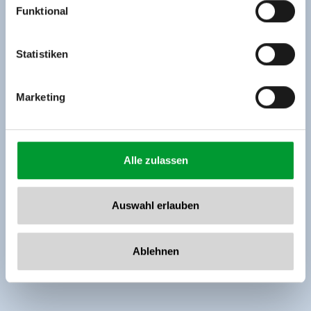
Funktional
Rohr 23// A-6280 Zell am Ziller
Tel: +43 5282 7165// info@zillertalarena.com
www.zillertalarena.com
Statistiken
Marketing
Alle zulassen
Auswahl erlauben
Ablehnen