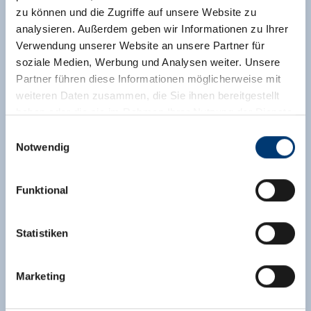
zu können und die Zugriffe auf unsere Website zu
analysieren. Außerdem geben wir Informationen zu Ihrer
Verwendung unserer Website an unsere Partner für
soziale Medien, Werbung und Analysen weiter. Unsere
Partner führen diese Informationen möglicherweise mit
weiteren Daten zusammen, die Sie ihnen bereitgestellt
haben oder die sie im Rahmen Ihrer Nutzung der Dienste
gesammelt haben.
Einwilligungsauswahl
Notwendig
Medieninhaber & Herausgeber:
Zeller Bergbahnen Zillertal GmbH & Co KG
Funktional
Rohr 23// A-6280 Zell am Ziller
Tel: +43 5282 7165// info@zillertalarena.com
www.zillertalarena.com
Statistiken
Marketing