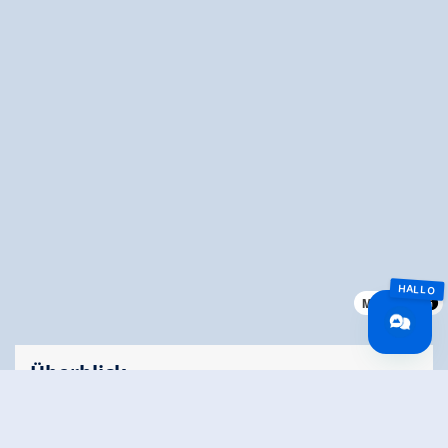
MapLibre
Überblick
Gehzeit
00:25 h