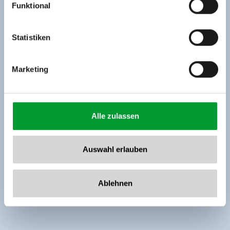
Funktional
Rohr 23// A-6280 Zell am Ziller
Tel: +43 5282 7165// info@zillertalarena.com
www.zillertalarena.com
Statistiken
Marketing
Alle zulassen
Auswahl erlauben
Ablehnen