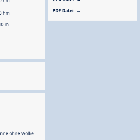
0 hm
PDF Datei
0 hm
40 m
nne ohne Wolke