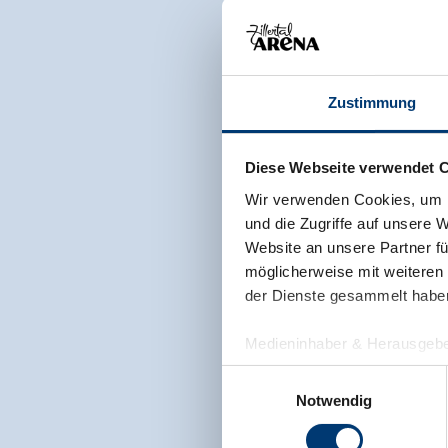
Zustimmung
Diese Webseite verwendet 
Wir verwenden Cookies, um I
und die Zugriffe auf unsere 
Website an unsere Partner fü
möglicherweise mit weiteren
der Dienste gesammelt habe
Medieninhaber & Herausgebe
Zeller Bergbahnen Zillert
Einwilligungsauswahl
Rohr 23// A-6280 Zell am Zill
Notwendig
Tel: +43 5282 7165// info@zi
www.zillertalarena.com