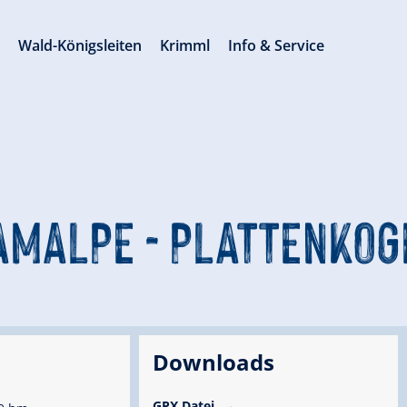
s
Wald-Königsleiten
Krimml
Info & Service
AMALPE - PLATTENKOG
Downloads
GPX Datei