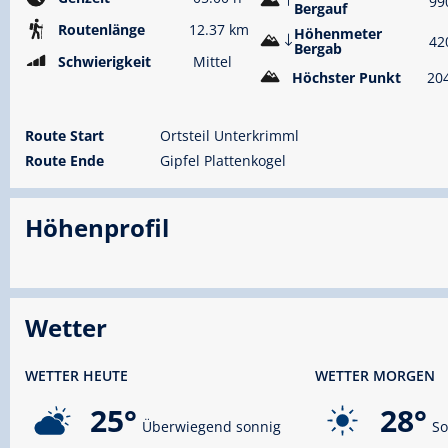
99
Bergauf
Routenlänge
12.37 km
Höhenmeter
42
Bergab
Schwierigkeit
Mittel
Höchster Punkt
20
Route Start
Ortsteil Unterkrimml
Route Ende
Gipfel Plattenkogel
Höhenprofil
Wetter
WETTER HEUTE
WETTER MORGEN
25°
28°
Überwiegend sonnig
So