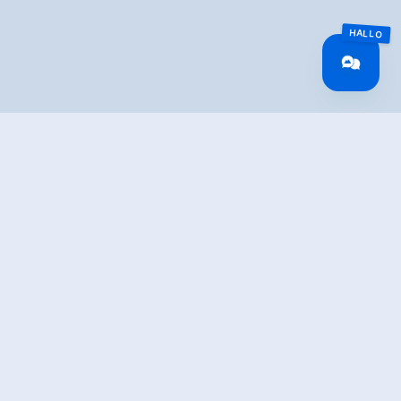
IBUNG
 Hochkrimml mit Gipfel Plattenkogel.
rtsteil Unterkrimml. Im Bereich vom Biohof