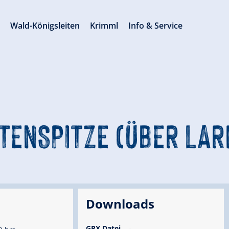
s
Wald-Königsleiten
Krimml
Info & Service
ITENSPITZE (ÜBER LA
Downloads
GPX Datei