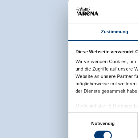
Zustimmung
Diese Webseite verwendet 
Wir verwenden Cookies, um I
und die Zugriffe auf unsere 
Website an unsere Partner fü
möglicherweise mit weiteren
der Dienste gesammelt habe
Medieninhaber & Herausgebe
Zeller Bergbahnen Zillert
Einwilligungsauswahl
Rohr 23// A-6280 Zell am Zill
Notwendig
Tel: +43 5282 7165// info@zi
www.zillertalarena.com