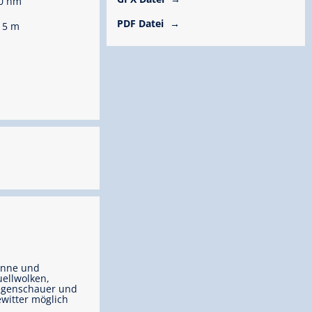
0 hm
PDF Datei
15 m
onne und
ellwolken,
egenschauer und
witter möglich