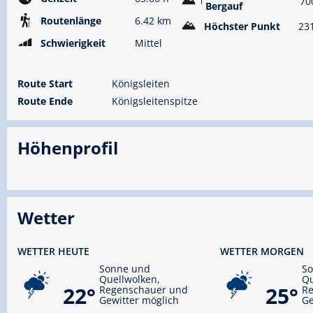
70
Bergauf
Routenlänge
6.42 km
Höchster Punkt
23
Schwierigkeit
Mittel
Route Start
Königsleiten
Route Ende
Königsleitenspitze
Höhenprofil
Wetter
WETTER HEUTE
WETTER MORGEN
Sonne und
S
Quellwolken,
Qu
22°
25°
Regenschauer und
R
Gewitter möglich
Ge