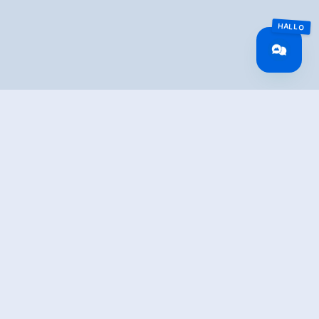
IBUNG
 Kitzbühler Alpen mit Einkehrmöglichkeit - am
underbaren 2-Täler-Blick.
t einigen Jodelstation liegt teilweise auf der Strecke.