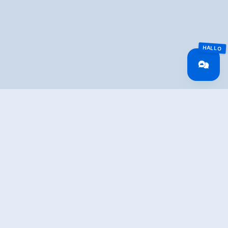
Überblick
Gehzeit
03:30 h
Routenlänge
6.5 km
Schwierigkeit
Mittel
Höhenmeter
50 hm
Bergauf
Höhenmeter
702 hm
Bergab
Höchster Punkt
2279 m