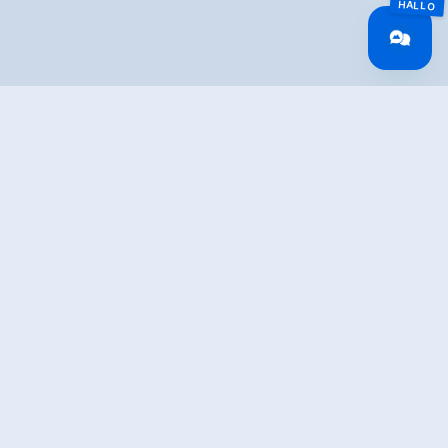
Überblick
🅇
Routenlänge
3.9 km
Beschneit
Nein
Höhenmeter
30 hm
Bergauf
Höchster Punkt
1290 m
Öffentlicher Verkehr
With the bus 4094 to Gerlos.
Exit point: GH Oberwirt
Parken
At the Isskogelbahn