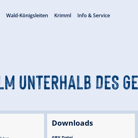
s
Wald-Königsleiten
Krimml
Info & Service
LM UNTERHALB DES G
Downloads
GPX Datei