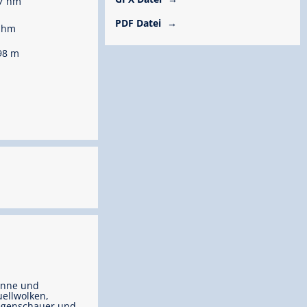
7 hm
PDF Datei
 hm
98 m
onne und
ellwolken,
egenschauer und