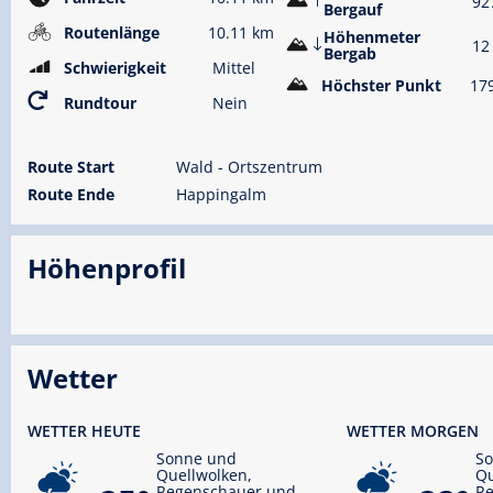
92
Bergauf
Routenlänge
10.11 km
Höhenmeter
12
Bergab
Schwierigkeit
Mittel
Höchster Punkt
17
Rundtour
Nein
Route Start
Wald - Ortszentrum
Route Ende
Happingalm
Höhenprofil
Wetter
WETTER HEUTE
WETTER MORGEN
Sonne und
S
Quellwolken,
Qu
Regenschauer und
R