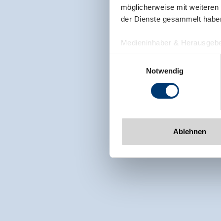
möglicherweise mit weiteren
der Dienste gesammelt habe
Medieninhaber & Herausgebe
Zeller Bergbahnen Zillert
Einwilligungsauswahl
Rohr 23// A-6280 Zell am Zill
Notwendig
Tel: +43 5282 7165// info@zi
www.zillertalarena.com
Ablehnen