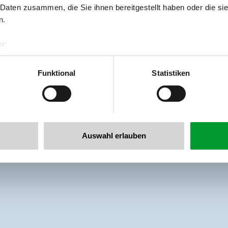
 Daten zusammen, die Sie ihnen bereitgestellt haben oder die s
n.
r:
al GmbH & Co KG
er
Funktional
Statistiken
llertalarena.com
Auswahl erlauben