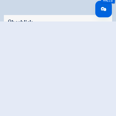
Überblick
🅇
Routenlänge
0.6 km
Beschneit
Nein
Starthöhe
578 m
Zielhöhe
579 m
Höhenmeter
1 hm
Bergauf
Höchster Punkt
579 m
Höhenprofil