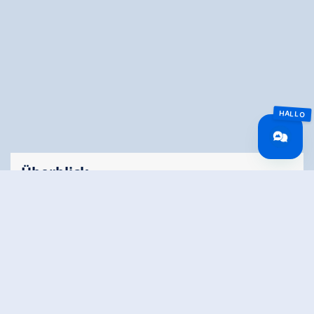
Überblick
Gehzeit
01:41 h
Routenlänge
4.91 km
Höhenmeter
255 hm
Bergauf
Höhenmeter
211 hm
Bergab
Höchster Punkt
1036 m