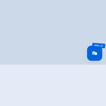
Überblick
Gehzeit
02:54 h
Routenlänge
6.1 km
Schwierigkeit
Mittel