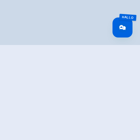
IBUNG
vom Almdorf Königsleiten ins benachbarte Salzachtal,
fluss, die "Salzach"
entspringt.