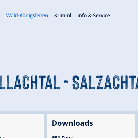
s
Wald-Königsleiten
Krimml
Info & Service
ÜLLACHTAL - SALZACHT
Downloads
GPX Datei