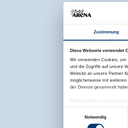
Zustimmung
Diese Webseite verwendet 
Wir verwenden Cookies, um I
und die Zugriffe auf unsere 
Website an unsere Partner fü
möglicherweise mit weiteren
der Dienste gesammelt habe
Medieninhaber & Herausgebe
Zeller Bergbahnen Zillert
Einwilligungsauswahl
Rohr 23// A-6280 Zell am Zill
Notwendig
Tel: +43 5282 7165// info@zi