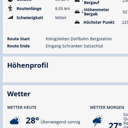
23
Bergauf
Routenlänge
8.05 km
Höhenmeter
92
Bergab
Schwierigkeit
Mittel
Höchster Punkt
22
Route Start
Königsleiten Dorfbahn Bergstation
Route Ende
Eingang Schranken Salzachtal
Höhenprofil
Wetter
WETTER HEUTE
WETTER MORGEN
S
28°
Qu
Überwiegend sonnig
27°
R
Ge