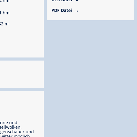
4 hm
PDF Datei
1 hm
52 m
onne und
ellwolken,
egenschauer und
witter möglich