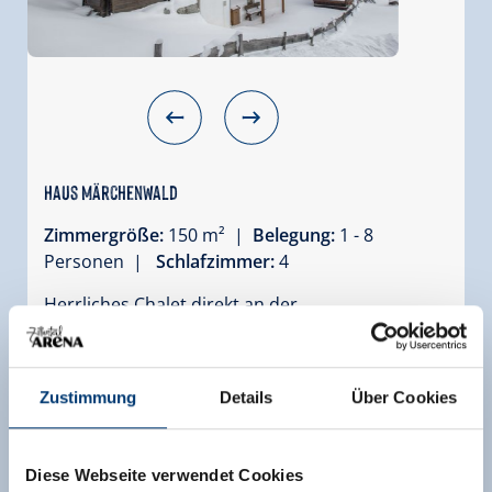
Haus Märchenwald
Zimmergröße:
150 m² |
Belegung:
1 - 8
Personen |
Schlafzimmer:
4
Herrliches Chalet direkt an der
Märchenwaldpiste! Im Haus Märchenwald
befinden sich 2 Wohnungen. Haus Märchenwald
182a West ist auf der rechten Seite des Chalets.
Zustimmung
Details
Über Cookies
Dieses herrliche 5-Zimmer-Chalet, ca. 150m², mit
Balkon und Terrasse in Richtung Süden und
Westen ist für 8 Personen eingerichtet.
Diese Webseite verwendet Cookies
Genießen Sie die herrliche Aussicht auf die