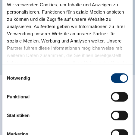
Wir verwenden Cookies, um Inhalte und Anzeigen zu
Reichenspitzgruppe und den Plattenkogel.
personalisieren, Funktionen für soziale Medien anbieten
Ausstattung
zu können und die Zugriffe auf unsere Website zu
analysieren. Außerdem geben wir Informationen zu Ihrer
Verfügbarkeitskalender
Verwendung unserer Website an unsere Partner für
soziale Medien, Werbung und Analysen weiter. Unsere
Partner führen diese Informationen möglicherweise mit
weiteren Daten zusammen, die Sie ihnen bereitgestellt
Weitere Zimmer und Appartements
haben oder die sie im Rahmen Ihrer Nutzung der Dienste
gesammelt haben.
Einwilligungsauswahl
Notwendig
Medieninhaber & Herausgeber:
Zeller Bergbahnen Zillertal GmbH & Co KG
Funktional
Rohr 23// A-6280 Zell am Ziller
Tel: +43 5282 7165// info@zillertalarena.com
www.zillertalarena.com
Statistiken
Marketing