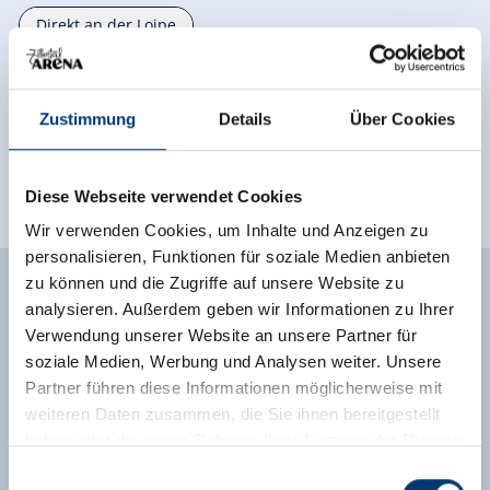
Direkt an der Loipe
Direkt an d. Ski-/ Wander-/ Bushaltestelle
Direkt am Radweg
Zustimmung
Details
Über Cookies
Klassifizierungen
Diese Webseite verwendet Cookies
Wir verwenden Cookies, um Inhalte und Anzeigen zu
personalisieren, Funktionen für soziale Medien anbieten
zu können und die Zugriffe auf unsere Website zu
analysieren. Außerdem geben wir Informationen zu Ihrer
Verwendung unserer Website an unsere Partner für
Unverbindliche Anfrage
soziale Medien, Werbung und Analysen weiter. Unsere
Partner führen diese Informationen möglicherweise mit
weiteren Daten zusammen, die Sie ihnen bereitgestellt
haben oder die sie im Rahmen Ihrer Nutzung der Dienste
gesammelt haben.
Einwilligungsauswahl