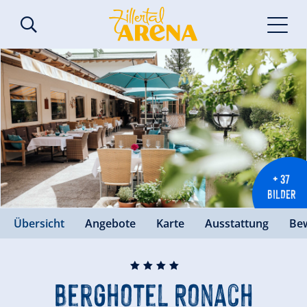
+ 37
BILDER
Übersicht
Angebote
Karte
Ausstattung
Be
🞙
🞙
🞙
🞙
Berghotel Ronach