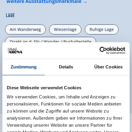
weitere Ausstattungsmerkmale
Lage
Am Wanderweg
Wiesenlage
Ruhige Lage
Direkt an d. Ski-/ Wander-/ Bushaltestelle
Berglage
Waldnähe
Alleinlage
Hanglage
Zustimmung
Details
Über Cookies
Klassifizierungen
Diese Webseite verwendet Cookies
Wir verwenden Cookies, um Inhalte und Anzeigen zu
personalisieren, Funktionen für soziale Medien anbieten
zu können und die Zugriffe auf unsere Website zu
analysieren. Außerdem geben wir Informationen zu Ihrer
Verwendung unserer Website an unsere Partner für
Bewertungen