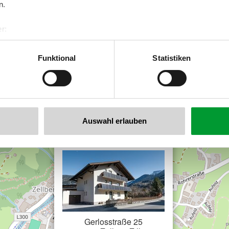
n.
r:
al GmbH & Co KG
er
Funktional
Statistiken
llertalarena.com
Auswahl erlauben
×
Ziller Stone
Gerlosstraße 25