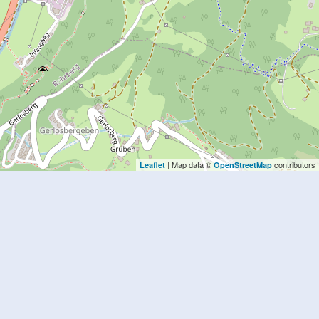
| Map data ©
contributors
Leaflet
OpenStreetMap