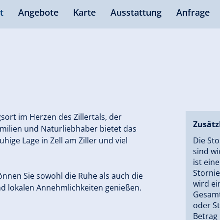
t
Angebote
Karte
Ausstattung
Anfrage
ort im Herzen des Zillertals, der
Zusätz
amilien und Naturliebhaber bietet das
ige Lage in Zell am Ziller und viel
Die St
sind wi
ist ein
Storni
nnen Sie sowohl die Ruhe als auch die
wird e
nd lokalen Annehmlichkeiten genießen.
Gesamtp
oder S
Betrag 