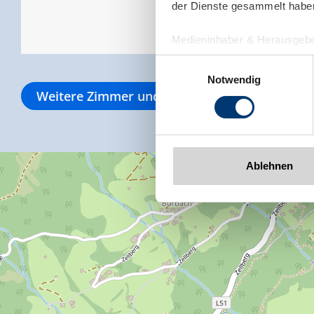
der Dienste gesammelt habe
Medieninhaber & Herausgebe
Zeller Bergbahnen Zillert
Einwilligungsauswahl
Rohr 23// A-6280 Zell am Zill
Notwendig
Tel: +43 5282 7165// info@zi
Weitere Zimmer und Appartements
www.zillertalarena.com
Ablehnen