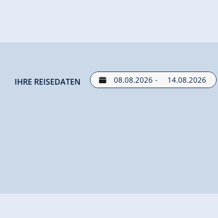
-
IHRE REISEDATEN
Angebote für deinen Urlaub
Leider gibt es für den gewünschten Zeitraum keine fre
WEITERE ZIMMER UND APPARTEMENTS