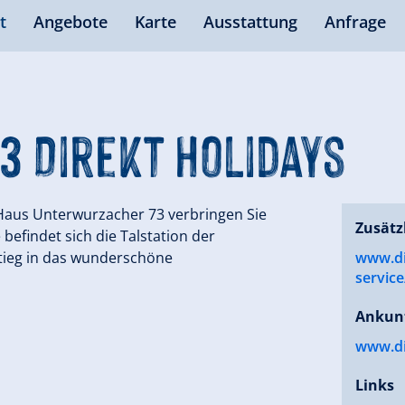
t
Angebote
Karte
Ausstattung
Anfrage
 Direkt Holidays
Haus Unterwurzacher 73 verbringen Sie
Zusätz
befindet sich die Talstation der
stieg in das wunderschöne
www.di
servic
Ankun
www.di
Links