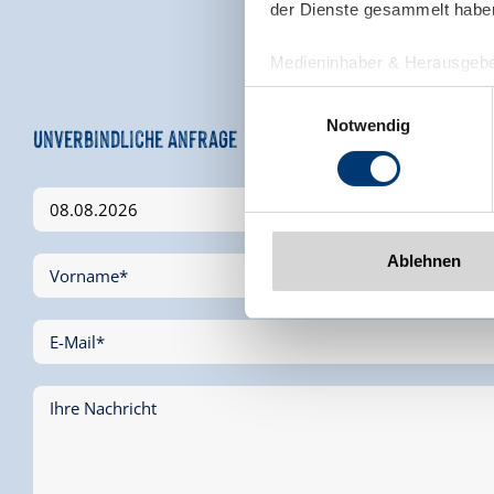
der Dienste gesammelt habe
Medieninhaber & Herausgebe
Zeller Bergbahnen Zillert
Einwilligungsauswahl
Rohr 23// A-6280 Zell am Zill
Notwendig
Tel: +43 5282 7165// info@zi
www.zillertalarena.com
Ablehnen