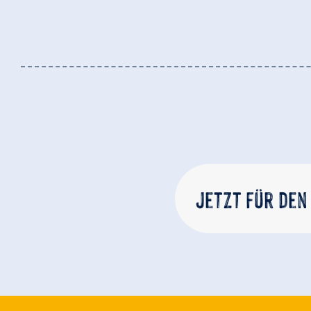
Ausstattung der Unterkunft
🞷
🏝
Direkt an der Skipiste
Nichtraucherhaus