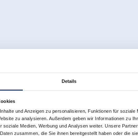
Unterwurzacher | Bergkristall
Zimmergröße:
35 m² |
Belegung:
1 - 4 
Die stilvoll und modern eingerichtete Fer
Obergeschoss des Hauses Unterwurzacher
schöne Raumaufteilung und eine hochwer
Ferienwohnung ist der großzügige Wohnb
einzigartigen Blick tief in die Bergwelt.
Details
Hohen Tauern.
Das Schlafzimmer, im modern alpenländis
Cookies
zu Ihrem persönlichen Highlight. Für Ihr
nhalte und Anzeigen zu personalisieren, Funktionen für soziale
Badezimmer.
Website zu analysieren. Außerdem geben wir Informationen zu I
r soziale Medien, Werbung und Analysen weiter. Unsere Partner
Ausstattung
 Daten zusammen, die Sie ihnen bereitgestellt haben oder die s