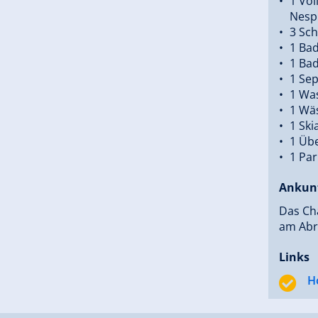
1 Vol
Nesp
3 Sc
1 Ba
1 Ba
1 Sep
1 Wa
1 Wä
1 Ski
1 Übe
1 Par
Ankun
Das Ch
am Abre
Links
H