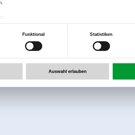
n.
r:
al GmbH & Co KG
er
Funktional
Statistiken
llertalarena.com
Auswahl erlauben