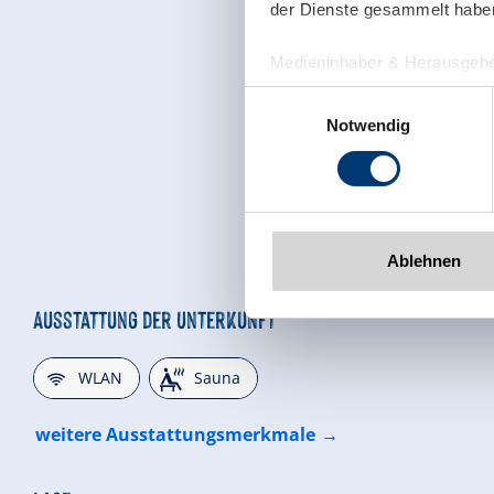
der Dienste gesammelt habe
Medieninhaber & Herausgebe
Zeller Bergbahnen Zillert
Einwilligungsauswahl
Rohr 23// A-6280 Zell am Zill
Notwendig
Tel: +43 5282 7165// info@zi
www.zillertalarena.com
Ablehnen
Ausstattung der Unterkunft
🜉
🗔
WLAN
Sauna
weitere Ausstattungsmerkmale