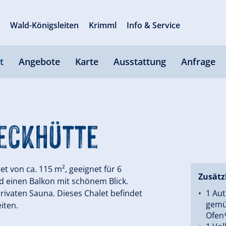
s
Wald-Königsleiten
Krimml
Info & Service
t
Angebote
Karte
Ausstattung
Anfrage
deckhütte
t von ca. 115 m², geeignet für 6
Zusätz
d einen Balkon mit schönem Blick.
rivaten Sauna. Dieses Chalet befindet
1 Aut
gemü
iten.
Ofen