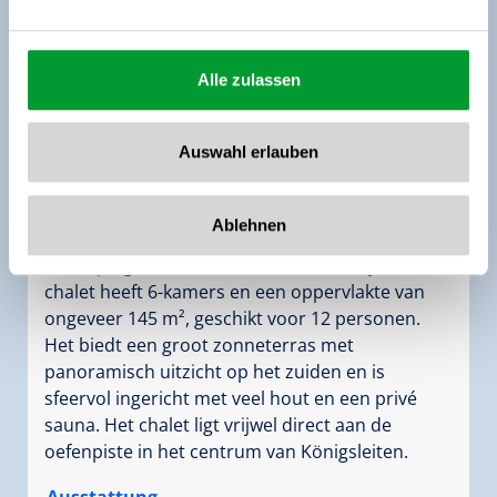
Alle zulassen
Chalet Edelweisseck 6-Zimmer-Appartement
Zimmergröße:
145 m² |
Belegung:
1 - 12
Auswahl erlauben
Personen |
Schlafzimmer:
5
Chalet Edelweisseck unten beslaat de begane
Ablehnen
grond van een luxueus chalet met twee
verdiepingen. Dit authentieke Oostenrijkse
chalet heeft 6-kamers en een oppervlakte van
ongeveer 145 m², geschikt voor 12 personen.
Het biedt een groot zonneterras met
panoramisch uitzicht op het zuiden en is
sfeervol ingericht met veel hout en een privé
sauna. Het chalet ligt vrijwel direct aan de
oefenpiste in het centrum van Königsleiten.