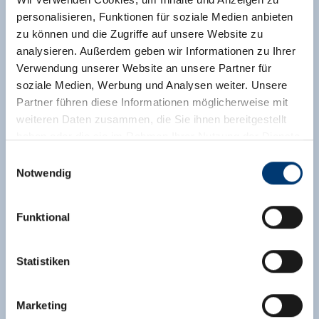
verleiht dem Chalet ein warmes Ambiente. Das
personalisieren, Funktionen für soziale Medien anbieten
Chalet befindet sich fast direkt am Übungshang
zu können und die Zugriffe auf unsere Website zu
im Herzen von Königsleiten.
analysieren. Außerdem geben wir Informationen zu Ihrer
Ausstattung
Verwendung unserer Website an unsere Partner für
soziale Medien, Werbung und Analysen weiter. Unsere
Verfügbarkeitskalender
Partner führen diese Informationen möglicherweise mit
weiteren Daten zusammen, die Sie ihnen bereitgestellt
haben oder die sie im Rahmen Ihrer Nutzung der Dienste
gesammelt haben.
Einwilligungsauswahl
Notwendig
Medieninhaber & Herausgeber:
Zeller Bergbahnen Zillertal GmbH & Co KG
Funktional
Rohr 23// A-6280 Zell am Ziller
Tel: +43 5282 7165// info@zillertalarena.com
www.zillertalarena.com
Statistiken
Marketing