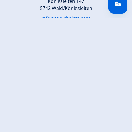
Königsleiten 147
5742 Wald/Königsleiten
info@top-chalets.com
www.top-chalets.com
Zurück zur Übersicht
Jetzt für den newsletter
anmelden!
Anmelden