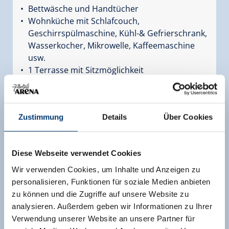
Bettwäsche und Handtücher
Wohnküche mit Schlafcouch,
Geschirrspülmaschine, Kühl-& Gefrierschrank,
Wasserkocher, Mikrowelle, Kaffeemaschine
usw.
1 Terrasse mit Sitzmöglichkeit
Brötchenservice
Kaution: € 200,– davon sind € 95,– Endreinigung
Zustimmung
Details
Über Cookies
Ortstaxe: € 1,80 pro Person (ab 15 Jahre)
Ausstattung
Diese Webseite verwendet Cookies
Verfügbarkeitskalender
Wir verwenden Cookies, um Inhalte und Anzeigen zu
personalisieren, Funktionen für soziale Medien anbieten
zu können und die Zugriffe auf unsere Website zu
analysieren. Außerdem geben wir Informationen zu Ihrer
Verwendung unserer Website an unsere Partner für