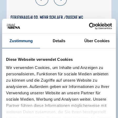
Ferienhaus/4 od. mehr Schlafr./Dusche,WC
Zimmergröße:
100 m² |
Belegung:
2 - 10
Personen |
Schlafzimmer:
3
Zustimmung
Details
Über Cookies
Unsere Luxuriöse Schihütte liegt auf 1.700
Metern Höhe in einem der schneesichersten
Schigebiete Österreichs der Zillertal-
Diese Webseite verwendet Cookies
Arena(1.600-2.500m).Der Einstieg in die Zillertal-
Wir verwenden Cookies, um Inhalte und Anzeigen zu
Arena (160km Schipiste und 55 Liftanlagen) ist
personalisieren, Funktionen für soziale Medien anbieten
mit den Schiern zu erreichen
zu können und die Zugriffe auf unsere Website zu
Ausstattung
analysieren. Außerdem geben wir Informationen zu Ihrer
Verwendung unserer Website an unsere Partner für
Verfügbarkeitskalender
soziale Medien, Werbung und Analysen weiter. Unsere
Partner führen diese Informationen möglicherweise mit
weiteren Daten zusammen, die Sie ihnen bereitgestellt