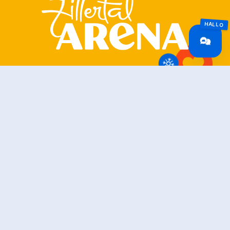
Zillertal Arena
+43 5282 7165
info@zillertalarena.com
Rohr 23
A-6280 Zell am Ziller
Österreich