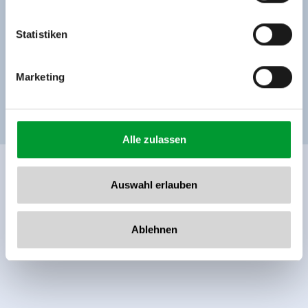
Tel: +43 5282 7165// info@zillertalarena.com
Verfügbarkeitskalender
www.zillertalarena.com
Statistiken
Marketing
Weitere Zimmer und Appartements
Alle zulassen
Auswahl erlauben
Ablehnen