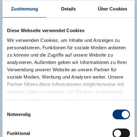
Zustimmung
Details
Über Cookies
Ferienhaus Saibatenhof
Diese Webseite verwendet Cookies
Zimmergröße:
80 m² |
Belegung:
6 - 16
Wir verwenden Cookies, um Inhalte und Anzeigen zu
Personen |
Schlafzimmer:
4
personalisieren, Funktionen für soziale Medien anbieten
zu können und die Zugriffe auf unsere Website zu
RENOVIERTES Ferienhaus ruhiger Hanglage
analysieren. Außerdem geben wir Informationen zu Ihrer
inmitten der phantastischen Zillertaler Bergwelt.
Verwendung unserer Website an unsere Partner für
Es erwartet Sie eine geräumige,gut
soziale Medien, Werbung und Analysen weiter. Unsere
ausgestattete Küche und ein gemütlicher
Partner führen diese Informationen möglicherweise mit
Aufenthaltsraum mit Sat-TV, den Sie für Spiele
weiteren Daten zusammen, die Sie ihnen bereitgestellt
oder zum netten Zusammensetzen jederzeit
haben oder die sie im Rahmen Ihrer Nutzung der Dienste
benützen können. Auf unserer Terrasse haben
gesammelt haben.
Einwilligungsauswahl
Sie eine unvergessliche Aussicht, die jedes
Notwendig
Urlauberherz höher schlagen lässt und im
Medieninhaber & Herausgeber:
Sommer perfekt zum Grillen geeignet ist.
Zeller Bergbahnen Zillertal GmbH & Co KG
Funktional
Rohr 23// A-6280 Zell am Ziller
Ausstattung