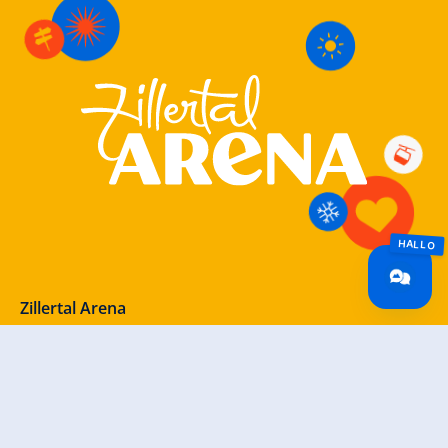
Zillertal Arena
+43 5282 7165
info@zillertalarena.com
Rohr 23
A-6280 Zell am Ziller