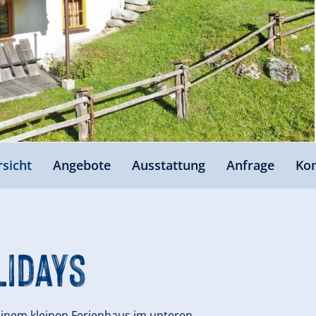
sicht
Angebote
Ausstattung
Anfrage
Kon
lidays
inem kleinen Ferienhaus im unteren