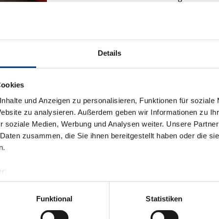
Skisaison zu einem attraktiven Ziel.
Ausstattung
Verfügbarkeitskalender
Details
Cookies
nhalte und Anzeigen zu personalisieren, Funktionen für soziale
Website zu analysieren. Außerdem geben wir Informationen zu I
r soziale Medien, Werbung und Analysen weiter. Unsere Partner
 Daten zusammen, die Sie ihnen bereitgestellt haben oder die s
n.
r:
al GmbH & Co KG
er
Funktional
Statistiken
llertalarena.com