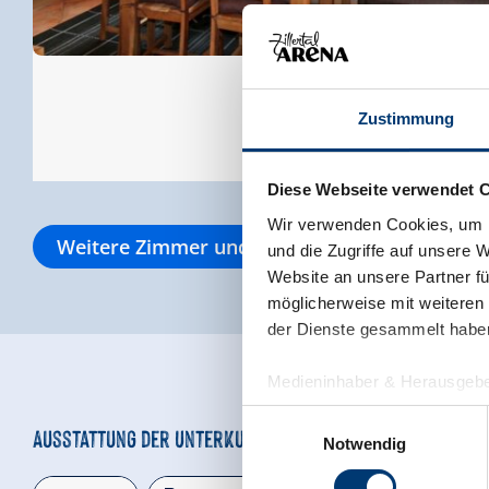
Zustimmung
Diese Webseite verwendet 
Wir verwenden Cookies, um I
Weitere Zimmer und Appartements
und die Zugriffe auf unsere 
Website an unsere Partner fü
möglicherweise mit weiteren
der Dienste gesammelt habe
Medieninhaber & Herausgebe
Zeller Bergbahnen Zillert
Einwilligungsauswahl
Ausstattung der Unterkunft
Rohr 23// A-6280 Zell am Zill
Notwendig
Tel: +43 5282 7165// info@zi
www.zillertalarena.com