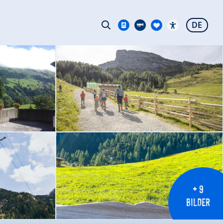
DE
+ 9
BILDER