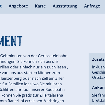
t
Angebote
Karte
Ausstattung
Anfrage
ment
ge Gehminuten von der Gerlossteinbahn
Zusätz
ohnungen. Sie können sich bei uns
illen oder einfach nur ein Buch lesen ,
inklusi
Geschir
ie von uns aus starten können zum
Ortsta
ainzenberg oder nach Zell am Ziller
 für Familien ideal wo Sie mit Ihren
Ankun
chlittenfahrt auf unserer Rodelbahn
 können Sie gratis zur Zillertalarena
Sie fah
Brettfa
vom Ranerhof erreichen. Verbringen