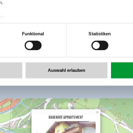
n.
genügend Platz . Die Wohnung ist komple
r:
Ausstattung
al GmbH & Co KG
Verfügbarkeitskalender
er
Funktional
Statistiken
llertalarena.com
Auswahl erlauben
×
Ranerhof Appartement