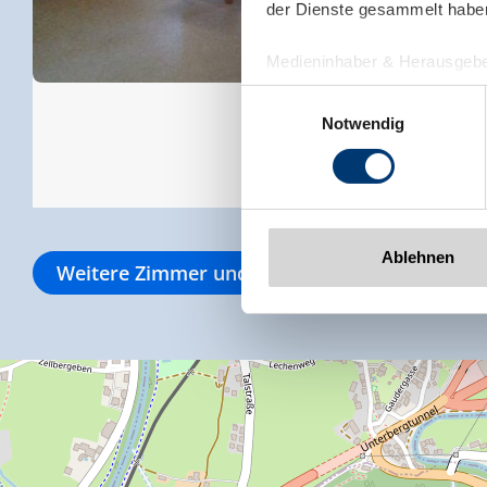
der Dienste gesammelt habe
Medieninhaber & Herausgebe
Zeller Bergbahnen Zillert
Einwilligungsauswahl
Rohr 23// A-6280 Zell am Zill
Notwendig
Tel: +43 5282 7165// info@zi
www.zillertalarena.com
Ablehnen
Weitere Zimmer und Appartements