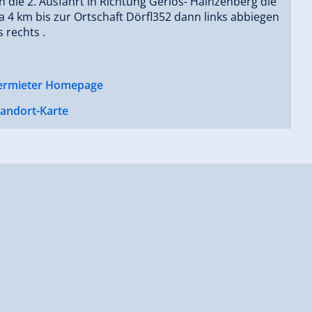
die 2. Ausfahrt in Richtung Gerlos- Hainzenberg die
a 4 km bis zur Ortschaft Dörfl352 dann links abbiegen
s rechts .
ermieter Homepage
tandort-Karte