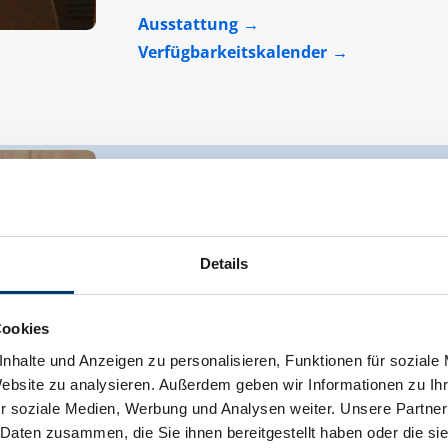
Ausstattung
Verfügbarkeitskalender
Appartement "Schwarzachtal"
Details
Zimmergröße:
74 m² |
Belegung:
2 - 4 
Cookies
Die Wohnung Schwarzachtal liegt im 2. O
nhalte und Anzeigen zu personalisieren, Funktionen für soziale
die schöne Bergwelt. Die Wohnung hat 2
Website zu analysieren. Außerdem geben wir Informationen zu I
sowie Balkon. Mit dabei eine Wohnküche 
r soziale Medien, Werbung und Analysen weiter. Unsere Partner
Plattenherd Backrohr , Spühlmaschine , 
 Daten zusammen, die Sie ihnen bereitgestellt haben oder die s
Gefrierfach .Alles was man in der Küche b