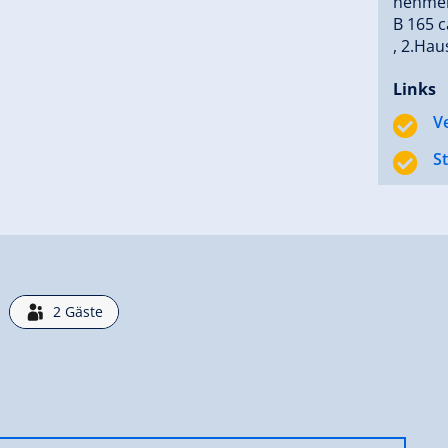
nehmen 
B 165 c
, 2.Hau
Links
V
S
2
Gäste