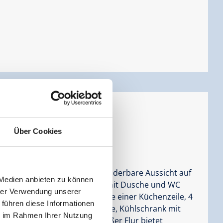
Über Cookies
Personen |
Schlafzimmer:
2
bergeschoss und hat eine wunderbare Aussicht auf
 Medien anbieten zu können
 getrennte Schlafzimmer alle mit Dusche und WC
hrer Verwendung unserer
mit Eckbank und Chouch sowie einer Küchenzeile, 4
 führen diese Informationen
Wasserkocher , Kaffeemaschine, Kühlschrank mit
ie im Rahmen Ihrer Nutzung
raucht ist vorhanden. Ein großer Flur bietet