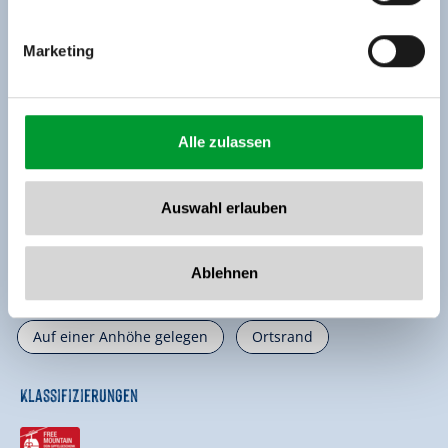
Ausstattung der Unterkunft
Marketing
🜉
🗔
🍺
WLAN
Sauna
Familienfreundlich
🏝
🐈
Alle zulassen
Nichtraucherhaus
Parkplatz
weitere Ausstattungsmerkmale
Auswahl erlauben
Lage
Ablehnen
Ruhige Lage
Wiesenlage
Auf einer Anhöhe gelegen
Ortsrand
Klassifizierungen