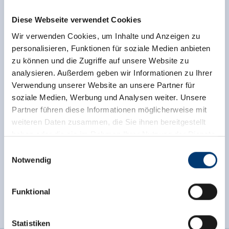
Diese Webseite verwendet Cookies
Wir verwenden Cookies, um Inhalte und Anzeigen zu
personalisieren, Funktionen für soziale Medien anbieten
zu können und die Zugriffe auf unsere Website zu
analysieren. Außerdem geben wir Informationen zu Ihrer
Verwendung unserer Website an unsere Partner für
soziale Medien, Werbung und Analysen weiter. Unsere
Partner führen diese Informationen möglicherweise mit
weiteren Daten zusammen, die Sie ihnen bereitgestellt
haben oder die sie im Rahmen Ihrer Nutzung der Dienste
gesammelt haben.
Einwilligungsauswahl
Notwendig
Medieninhaber & Herausgeber:
Zeller Bergbahnen Zillertal GmbH & Co KG
Funktional
Rohr 23// A-6280 Zell am Ziller
Tel: +43 5282 7165// info@zillertalarena.com
www.zillertalarena.com
Statistiken